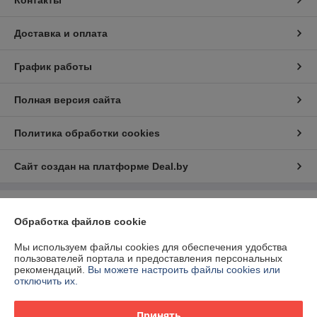
Контакты
Доставка и оплата
График работы
Полная версия сайта
Политика обработки cookies
Сайт создан на платформе Deal.by
Информация для покупателя
Обработка файлов cookie
Юридическое лицо:
ООО "БелЭкспертТулс"
220112, г. Минск, ул. Прушинских 31А, оф. 81
Мы используем файлы cookies для обеспечения удобства
пользователей портала и предоставления персональных
Регистрационный номер ЕГР: 192673377
рекомендаций.
Вы можете настроить файлы cookies или
отключить их.
УНП: 192673377
Регистрационный орган: Минский горисполком
Принять