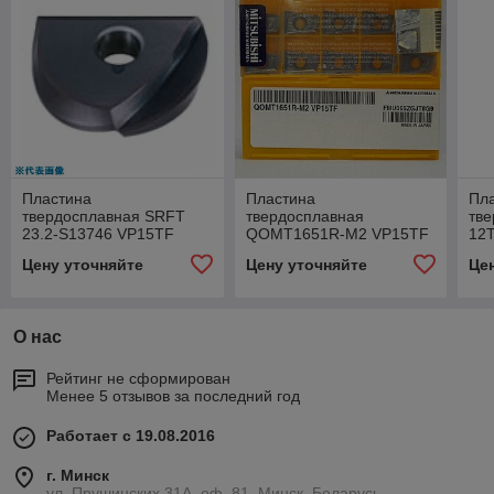
Пластина
Пластина
Пл
твердосплавная SRFT
твердосплавная
тв
23.2-S13746 VP15TF
QOMT1651R-M2 VP15TF
12
Цену уточняйте
Цену уточняйте
Це
О нас
Рейтинг не сформирован
Менее 5 отзывов за последний год
Работает с 19.08.2016
г. Минск
ул. Прушинских 31А, оф. 81, Минск, Беларусь