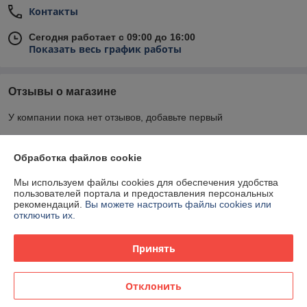
Контакты
Сегодня работает с 09:00 до 16:00
Показать весь график работы
Отзывы о магазине
У компании пока нет отзывов, добавьте первый
О нас
Обработка файлов cookie
Мы используем файлы cookies для обеспечения удобства
Контакты
пользователей портала и предоставления персональных
рекомендаций.
Вы можете настроить файлы cookies или
отключить их.
Доставка и оплата
Принять
График работы
Отклонить
Полная версия сайта