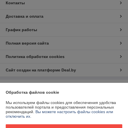
Контакты
Доставка и оплата
График работы
Полная версия сайта
Политика обработки cookies
Сайт создан на платформе Deal.by
Информация для покупателя
Обработка файлов cookie
Юридическое лицо:
ООО "БелЭкспертТулс"
220112, г. Минск, ул. Прушинских 31А, оф. 81
Мы используем файлы cookies для обеспечения удобства
пользователей портала и предоставления персональных
Регистрационный номер ЕГР: 192673377
рекомендаций.
Вы можете настроить файлы cookies или
отключить их.
УНП: 192673377