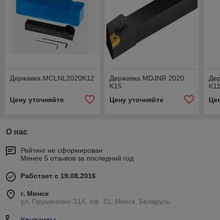
Державка MCLNL2020K12
Державка MDJNR 2020
Де
K15
K1
Цену уточняйте
Цену уточняйте
Це
О нас
Рейтинг не сформирован
Менее 5 отзывов за последний год
Работает с 19.08.2016
г. Минск
ул. Прушинских 31А, оф. 81, Минск, Беларусь
Контакты