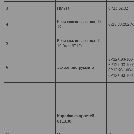
3
Гильза
6Р13.32.32
Коническая пара поз. 18,
4
6т13.30.252 А
19
Коническая пара поз. 18,
5
19 (для 6Т12)
6Р12К.93/100/
6Р12К.93.100/
6
Захват инструмента
6Р12.93.100/4
6Р12К.93.100
Коробка скоростей
6Т13.30