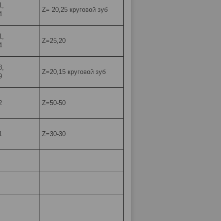
1,
Z= 20,25 круговой зуб
4
1,
Z=25,20
4
8,
Z=20,15 круговой зуб
9
2
Z=50-50
1
Z=30-30