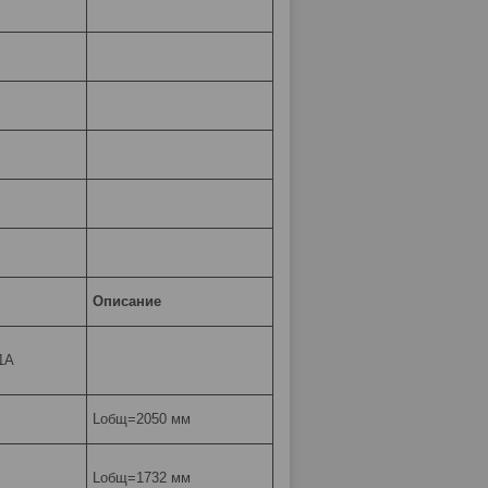
Описание
1А
Lобщ=2050 мм
Lобщ=1732 мм