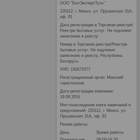
ООО "БелЭкспертТулс"
220112, г. Минск, ул. Прушинских 31А,
оф. 81
Дата регистрации в Торговом реестре/
Реестре бытовых услуг: Не подлежит
занесению в реестр
Номер в Торговом реестре/Реестре
бытовых услуг: Не подлежит
занесению в реестр, Республика
Беларусь
УНП: 192673377
Регистрационный орган: Минский
горисполком
Дата регистрации компании:
19.08.2016
Местонахождение книги замечаний и
предложений: 220112, г. Минск, ул.
Прушинских 31А, оф. 81
Режим работы:
День
Время работы
Понедельник
09:00-16:30