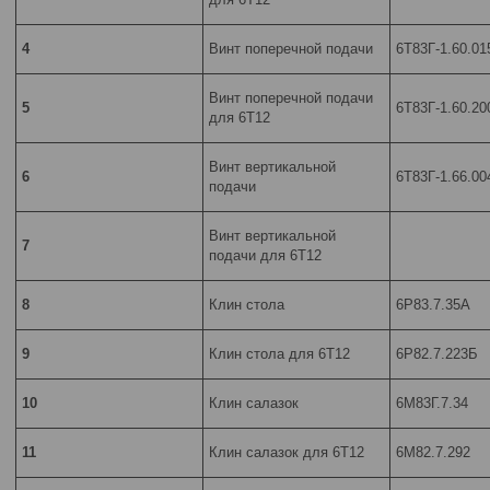
4
Винт поперечной подачи
6Т83Г-1.60.01
Винт поперечной подачи
5
6Т83Г-1.60.20
для 6Т12
Винт вертикальной
6
6Т83Г-1.66.00
подачи
Винт вертикальной
7
подачи для 6Т12
8
Клин стола
6Р83.7.35А
9
Клин стола для 6Т12
6Р82.7.223Б
10
Клин салазок
6М83Г.7.34
11
Клин салазок для 6Т12
6М82.7.292