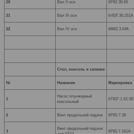
20
Вал II оси
6Р82.30.65
21
Вал III оси
6т83Г.30.251А
22
Вал IV оси
6М82.3.64К
Стол, консоль и салазки
№
Название
Маркировка
Насос плунжерный
1
6Т82Г-1.62.00
консольный
2
Винт продольной подачи
6Р83.7.38
Винт продольной подачи
3
6Р82.7.161А
для 6Т12