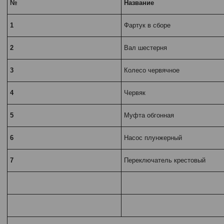
№
Название
1
Фартук в сборе
2
Вал шестерня
3
Колесо червячное
4
Червяк
5
Муфта обгонная
6
Насос плунжерный
7
Переключатель крестовый