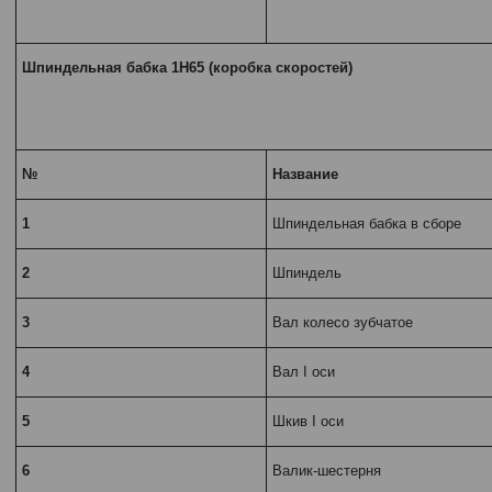
Шпиндельная бабка 1Н65 (коробка скоростей)
№
Название
1
Шпиндельная бабка в сборе
2
Шпиндель
3
Вал колесо зубчатое
4
Вал I оси
5
Шкив I оси
6
Валик-шестерня