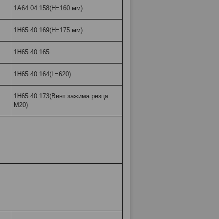
1А64.04.158(Н=160 мм)
1Н65.40.169(Н=175 мм)
1Н65.40.165
1Н65.40.164(L=620)
1Н65.40.173(Винт зажима резца
М20)