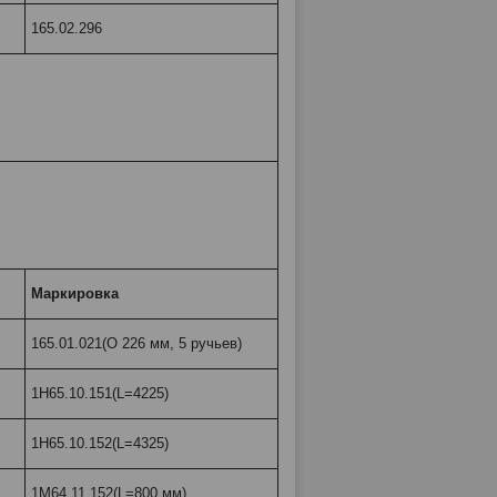
165.02.296
Маркировка
165.01.021(O 226 мм, 5 ручьев)
1Н65.10.151(L=4225)
1Н65.10.152(L=4325)
1М64.11.152(L=800 мм)