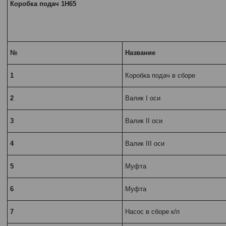
Коробка подач 1Н65
№
Название
1
Коробка подач в сборе
2
Валик I оси
3
Валик II оси
4
Валик III оси
5
Муфта
6
Муфта
7
Насос в сборе к/п