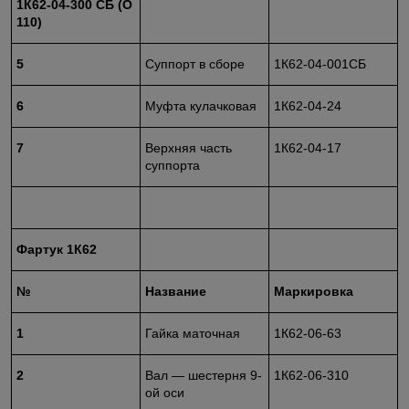
1К62-04-300 СБ (O
110)
5
Суппорт в сборе
1К62-04-001СБ
6
Муфта кулачковая
1К62-04-24
7
Верхняя часть
1К62-04-17
суппорта
Фартук 1К62
№
Название
Маркировка
1
Гайка маточная
1К62-06-63
2
Вал — шестерня 9-
1К62-06-310
ой оси