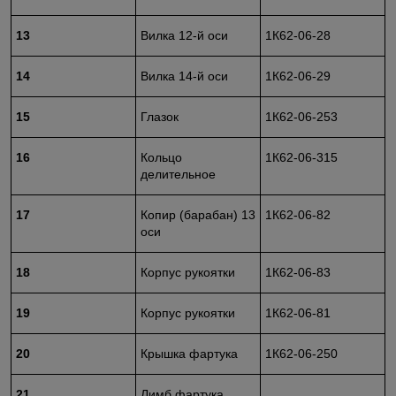
13
Вилка 12-й оси
1К62-06-28
14
Вилка 14-й оси
1К62-06-29
15
Глазок
1К62-06-253
16
Кольцо
1К62-06-315
делительное
17
Копир (барабан) 13
1К62-06-82
оси
18
Корпус рукоятки
1К62-06-83
19
Корпус рукоятки
1К62-06-81
20
Крышка фартука
1К62-06-250
21
Лимб фартука