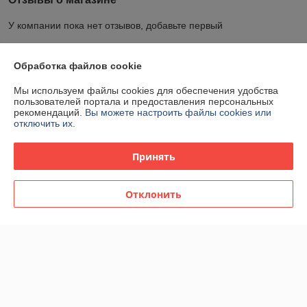
У компании пока нет отзывов, добавьте первый
О нас
Обработка файлов cookie
Мы используем файлы cookies для обеспечения удобства
Контакты
пользователей портала и предоставления персональных
рекомендаций.
Вы можете настроить файлы cookies или
отключить их.
Доставка и оплата
Принять
График работы
Отклонить
Полная версия сайта
Политика обработки cookies
Сайт создан на платформе Deal.by
Информация для покупателя