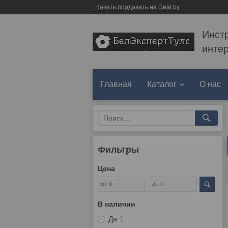
Начать продавать на Deal.by
Инст
инте
Главная
Каталог
О нас
Фильтры
Цена
В наличии
Да
1