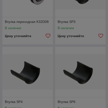
который фиксирует заготовку.
Материалы:
Чаще всего сталь, иногда высоколегированная
сталь или титан.
Втулка переходная K32D08
Втулка SP3
Примеры применения:
В наличии
В наличии
Оправки для закрепления заготовок в
Цену уточняйте
Цену уточняйте
токарных станках.
Оправки для установки инструмента в
шпиндель.
Втулка SP4
Втулка SP6