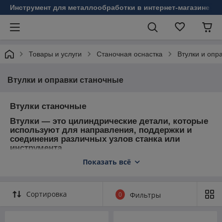
Инструмент для металлообработки в интернет-магазине Б
Товары и услуги
Станочная оснастка
Втулки и опр
Втулки и оправки станочные
Втулки станочные
Втулки — это цилиндрические детали, которые
используют для направления, поддержки и
соединения различных узлов станка или
инструмента.
Показать всё
Назначение:
Поддержка и выравнивание вращающихся или
перемещающихся деталей.
Сортировка
0
Фильтры
Обеспечение точности и плавности работы.
Используются в качестве промежуточных
элементов для крепления или регулировки.