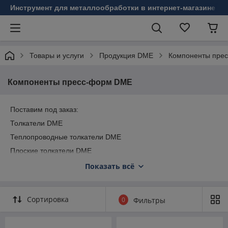
Инструмент для металлообработки в интернет-магазине Б
Товары и услуги
Продукция DME
Компоненты пре
Компоненты пресс-форм DME
Поставим под заказ:
Толкатели DME
Теплопроводные толкатели DME
Плоские толкатели DME
Толкатели из нержавеющей стали DME
Показать всё
Трубчатые толкатели DME
Гибкие толкатели DME
Сортировка
0
Фильтры
Дюймы DME