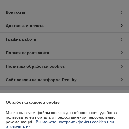
Контакты
Доставка и оплата
График работы
Полная версия сайта
Политика обработки cookies
Сайт создан на платформе Deal.by
Информация для покупателя
Обработка файлов cookie
Юридическое лицо:
ООО "БелЭкспертТулс"
220112, г. Минск, ул. Прушинских 31А, оф. 81
Мы используем файлы cookies для обеспечения удобства
пользователей портала и предоставления персональных
Регистрационный номер ЕГР: 192673377
рекомендаций.
Вы можете настроить файлы cookies или
отключить их.