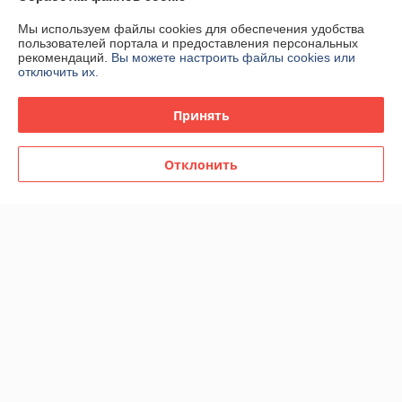
Мы используем файлы cookies для обеспечения удобства
Контакты
пользователей портала и предоставления персональных
рекомендаций.
Вы можете настроить файлы cookies или
отключить их.
Доставка и оплата
Принять
График работы
Отклонить
Полная версия сайта
Политика обработки cookies
Сайт создан на платформе Deal.by
Информация для покупателя
Юридическое лицо:
ООО "БелЭкспертТулс"
220112, г. Минск, ул. Прушинских 31А, оф. 81
Регистрационный номер ЕГР: 192673377