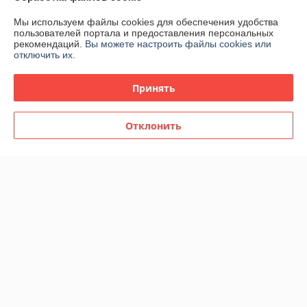
Мы используем файлы cookies для обеспечения удобства
Контакты
пользователей портала и предоставления персональных
рекомендаций.
Вы можете настроить файлы cookies или
отключить их.
Доставка и оплата
Принять
График работы
Отклонить
Полная версия сайта
Политика обработки cookies
Сайт создан на платформе Deal.by
Информация для покупателя
Юридическое лицо:
ООО "БелЭкспертТулс"
220112, г. Минск, ул. Прушинских 31А, оф. 81
Регистрационный номер ЕГР: 192673377